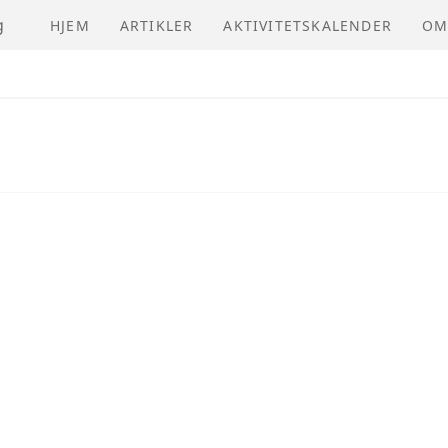
g
HJEM
ARTIKLER
AKTIVITETSKALENDER
OM
NV
VE
ÅR