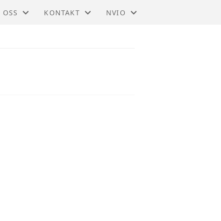
 OSS
KONTAKT
NVIO
IO - TRØNDELAG
KONTAKT
BLI MEDLEM
DTEKTER
STYRET
TIL HOVEDSIDEN
SMELDINGER