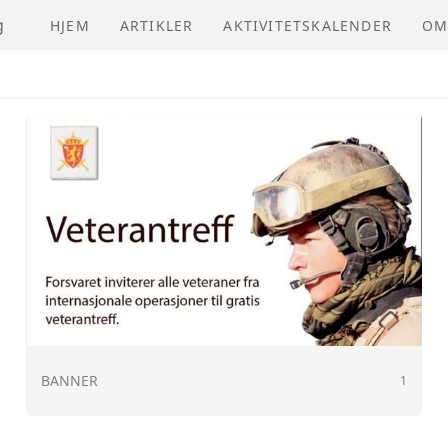
g
HJEM
ARTIKLER
AKTIVITETSKALENDER
OM
NV
VE
ÅR
BANNER
1