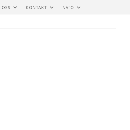
 OSS
KONTAKT
NVIO
IO - TRØNDELAG
KONTAKT
BLI MEDLEM
DTEKTER
STYRET
TIL HOVEDSIDEN
SMELDINGER