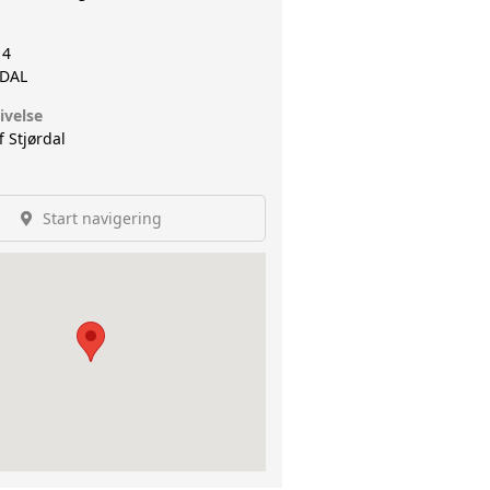
 4
RDAL
ivelse
f Stjørdal
Start navigering