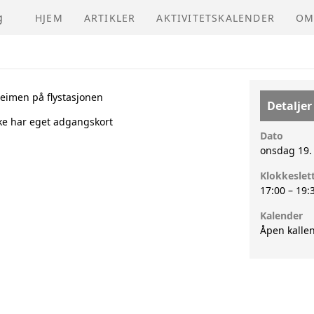
g
HJEM
ARTIKLER
AKTIVITETSKALENDER
OM
NV
VE
heimen på flystasjonen
Detaljer
ke har eget adgangskort
ÅR
Dato
onsdag 19.
Klokkeslet
17:00
–
19:
Kalender
Åpen kalle