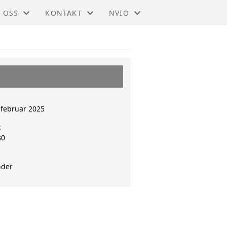
 OSS
KONTAKT
NVIO
IO - TRØNDELAG
KONTAKT
BLI MEDLEM
DTEKTER
STYRET
TIL HOVEDSIDEN
SMELDINGER
 februar 2025
t
30
nder