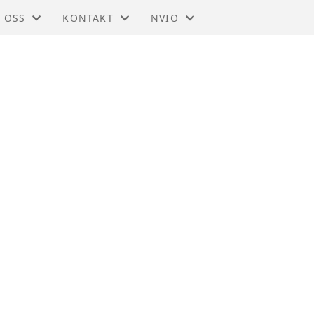
 OSS
KONTAKT
NVIO
IO - TRØNDELAG
KONTAKT
BLI MEDLEM
DTEKTER
STYRET
TIL HOVEDSIDEN
SMELDINGER