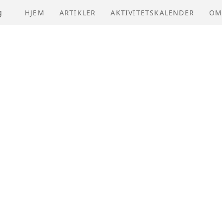
g
HJEM
ARTIKLER
AKTIVITETSKALENDER
OM
NV
VE
ÅR