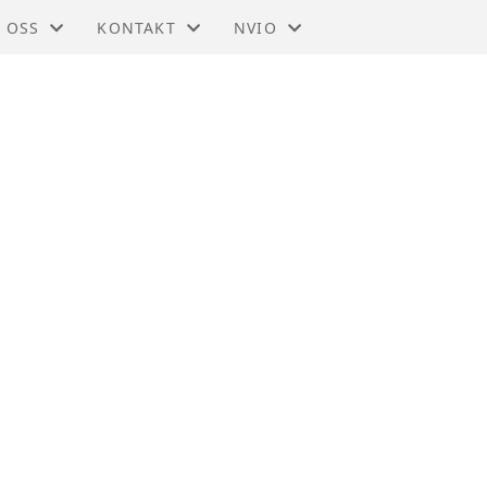
 OSS
KONTAKT
NVIO
IO - TRØNDELAG
KONTAKT
BLI MEDLEM
DTEKTER
STYRET
TIL HOVEDSIDEN
SMELDINGER