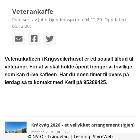
Veterankaffe
Publisert av John Gjendemsjø den 04.12.20. Oppdatert
05.12.20.
Veterankaffeen i Krigsseilerhuset er ett sosialt tilbud til
veteraner. For at vi skal holde åpent trenger vi frivillige
som kan drive kaffeen. Har du noen timer til overs på
lørdag så ta kontakt med Ketil på 95289425.
Kråkvåg 2026 - et vellykket arrangement (igjen)
mandag 20. juli kl. 13:28
© NVIO - Trøndelag | Løsning:
StyreWeb