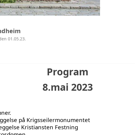
ondheim
den 01.05.23.
Program
8.mai 2023
pner.
eggelse på Krigsseilermonumentet
eggelse Kristiansten Festning
arosdomen