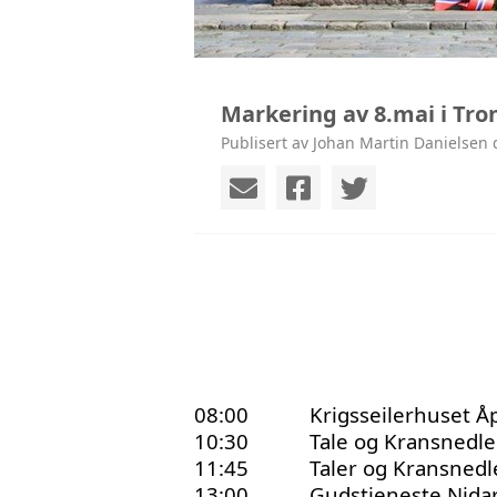
Markering av 8.mai i Tr
Publisert av Johan Martin Danielsen 
08:00
Krigsseilerhuset Å
10:30
Tale og Kransnedl
11:45
Taler og Kransnedl
13:00
Gudstjeneste Nid