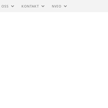
 OSS
KONTAKT
NVIO
IO - TRØNDELAG
KONTAKT
BLI MEDLEM
DTEKTER
STYRET
TIL HOVEDSIDEN
SMELDINGER