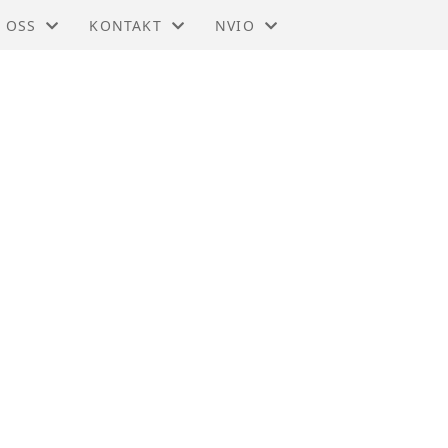
 OSS
KONTAKT
NVIO
IO - TRØNDELAG
KONTAKT
BLI MEDLEM
DTEKTER
STYRET
TIL HOVEDSIDEN
SMELDINGER