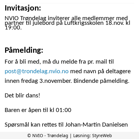
Invitasjon:
NVIO Trøndelag inviterer alle medlemmer med
partner til julebord på Luftkrigsskolen 18.nov. kl
19:00.
Påmelding:
For å bli med, må du melde fra pr. mail til
post@trondelag.nvio.no
med navn på deltagere
innen fredag 3.november. Bindende påmelding.
Det blir dans!
Baren er åpen til kl 01:00
Spørsmål kan rettes til Johan-Martin Danielsen
på
tlf
911 99 141 eller send mail.
© NVIO - Trøndelag | Løsning:
StyreWeb