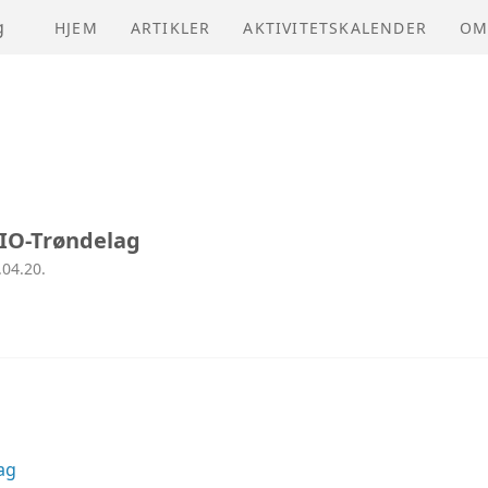
g
HJEM
ARTIKLER
AKTIVITETSKALENDER
OM
NV
VE
ÅR
VIO-Trøndelag
.04.20.
ag