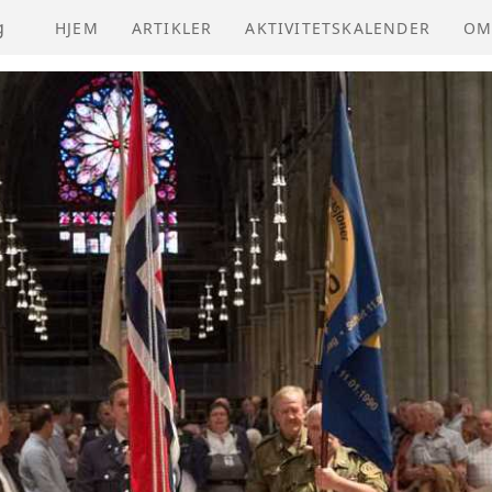
g
HJEM
ARTIKLER
AKTIVITETSKALENDER
OM
NV
VE
ÅR