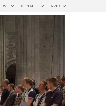
 OSS
KONTAKT
NVIO
IO - TRØNDELAG
KONTAKT
BLI MEDLEM
DTEKTER
STYRET
TIL HOVEDSIDEN
SMELDINGER