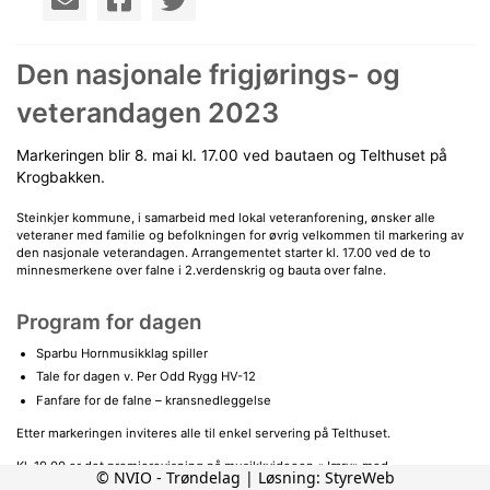
Den nasjonale frigjørings- og
veterandagen 2023
Markeringen blir 8. mai kl. 17.00 ved bautaen og Telthuset på
Krogbakken.
Steinkjer kommune, i samarbeid med lokal veteranforening, ønsker alle
veteraner med familie og befolkningen for øvrig velkommen til markering av
den nasjonale veterandagen. Arrangementet starter kl. 17.00 ved de to
minnesmerkene over falne i 2.verdenskrig og bauta over falne.
Program for dagen
Sparbu Hornmusikklag spiller
Tale for dagen v. Per Odd Rygg HV-12
Fanfare for de falne – kransnedleggelse
Etter markeringen inviteres alle til enkel servering på Telthuset.
Kl. 19.00 er det premierevisning på musikkvideoen «Jærv» med
© NVIO - Trøndelag | Løsning:
StyreWeb
Steinkjerbandet Pånnivågn i den minste kinosalen på Dampsaga kulturhus.