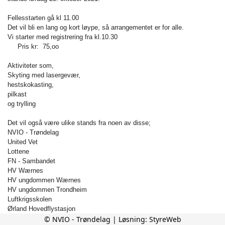
Fellesstarten gå kl 11.00
Det vil bli en lang og kort løype, så arrangementet er for alle.
Vi starter med registrering fra kl.10.30
Pris kr: 75,oo
Aktiviteter som,
Skyting med lasergevær,
hestskokasting,
pilkast
og trylling
Det vil også være ulike stands fra noen av disse;
NVIO - Trøndelag
United Vet
Lottene
FN - Sambandet
HV Wærnes
HV ungdommen Wærnes
HV ungdommen Trondheim
Luftkrigsskolen
Ørland Hovedflystasjon
Sjøfartsmuseet
© NVIO - Trøndelag | Løsning:
StyreWeb