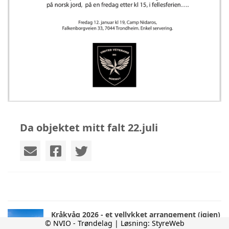
Da objektet mitt falt 22.juli
Kråkvåg 2026 - et vellykket arrangement (igjen)
© NVIO - Trøndelag | Løsning:
StyreWeb
mandag 20. juli kl. 13:28