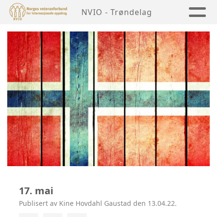
NVIO - Trøndelag
17. mai
Publisert av Kine Hovdahl Gaustad den 13.04.22.