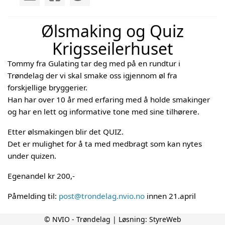
Ølsmaking og Quiz
Krigsseilerhuset
Tommy fra Gulating tar deg med på en rundtur i
Trøndelag der vi skal smake oss igjennom øl fra
forskjellige bryggerier.
Han har over 10 år med erfaring med å holde smakinger
og har en lett og informative tone med sine tilhørere.
Etter ølsmakingen blir det QUIZ.
Det er mulighet for å ta med medbragt som kan nytes
under quizen.
Egenandel kr 200,-
Påmelding til:
post@trondelag.nvio.no
innen 21.april
Begrenset antall plasser.
© NVIO - Trøndelag | Løsning:
StyreWeb