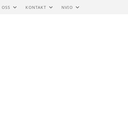
 OSS
KONTAKT
NVIO
IO - TRØNDELAG
KONTAKT
BLI MEDLEM
DTEKTER
STYRET
TIL HOVEDSIDEN
SMELDINGER