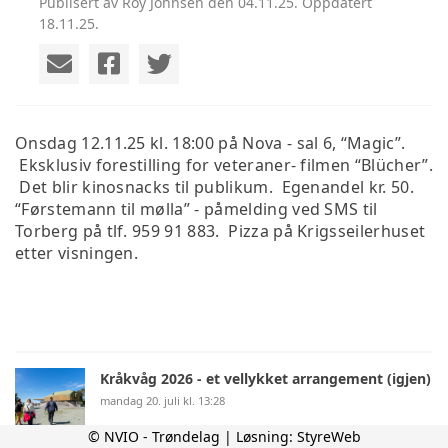
Publisert av Roy Johnsen den 04.11.25. Oppdatert
18.11.25.
Onsdag 12.11.25 kl. 18:00 på Nova - sal 6, “Magic”.
Eksklusiv forestilling for veteraner- filmen “Blücher”.
Det blir kinosnacks til publikum. Egenandel kr. 50.
“Førstemann til mølla” - påmelding ved SMS til
Torberg på tlf. 959 91 883. Pizza på Krigsseilerhuset
etter visningen.
Kråkvåg 2026 - et vellykket arrangement (igjen)
mandag 20. juli kl. 13:28
© NVIO - Trøndelag | Løsning:
StyreWeb