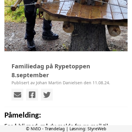
Familiedag på Rypetoppen
8.september
Publisert av Johan Martin Danielsen den 11.08.24.
Påmelding:
For å bli med, må du melde fra pr. mail til
© NVIO - Trøndelag | Løsning:
StyreWeb