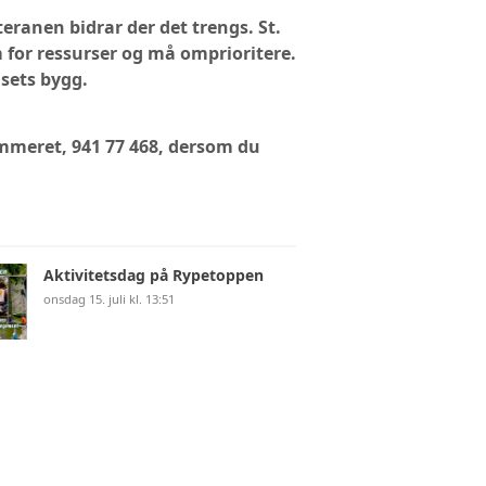
teranen bidrar der det trengs. St.
m for ressurser og må omprioritere.
sets bygg.
ummeret, 941 77 468, dersom du
Aktivitetsdag på Rypetoppen
onsdag 15. juli kl. 13:51