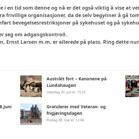
e i en tid som denne og nå er det også viktig å vise at ve
ra frivillige organisasjoner, da de selv begynner å gå to
nnført bevegelsesrestriksjoner på sykehuset og på sykehu
er seg om adgangskontroll.
n, Ernst Larsen m.m. er allerede på plass. Ring dette n
Austrått fort – Kanonene på
Lundahaugen
mandag 20. juli kl. 13:23
8.juni
Gratulerer med Veteran- og
frigjøringsdagen
fredag 08. mai kl. 12:04