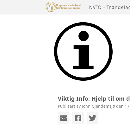
NVIO - Trøndela
Viktig Info: Hjelp til om 
Publisert av John Gjendemsjø den 17