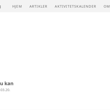
g
HJEM
ARTIKLER
AKTIVITETSKALENDER
OM
NV
VE
ÅR
du kan
.03.20.