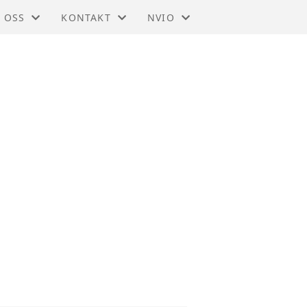
 OSS
KONTAKT
NVIO
IO - TRØNDELAG
KONTAKT
BLI MEDLEM
DTEKTER
STYRET
TIL HOVEDSIDEN
SMELDINGER