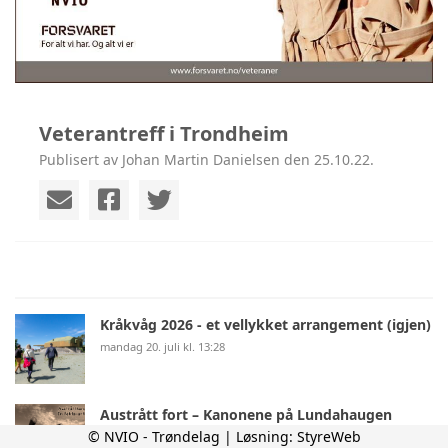
Veterantreff i Trondheim
Publisert av Johan Martin Danielsen den 25.10.22.
Kråkvåg 2026 - et vellykket arrangement (igjen)
mandag 20. juli kl. 13:28
Austrått fort – Kanonene på Lundahaugen
© NVIO - Trøndelag | Løsning:
StyreWeb
mandag 20. juli kl. 13:23