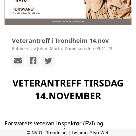
Veterantreff i Trondheim 14.nov
Publisert av Johan Martin Danielsen den 09.11.23.
VETERANTREFF TIRSDAG
14.NOVEMBER
Forsvarets veteran inspektør (FVI) og
Orlogsmester Erik Småtty Nordahl fra
© NVIO - Trøndelag | Løsning:
StyreWeb