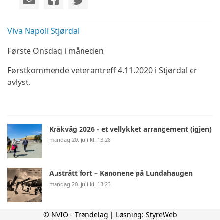
Viva Napoli Stjørdal
Første Onsdag i måneden
Førstkommende veterantreff 4.11.2020 i Stjørdal er
avlyst.
Kråkvåg 2026 - et vellykket arrangement (igjen)
mandag 20. juli kl. 13:28
Austrått fort – Kanonene på Lundahaugen
mandag 20. juli kl. 13:23
© NVIO - Trøndelag | Løsning:
StyreWeb
Aktivitetsdag på Rypetoppen