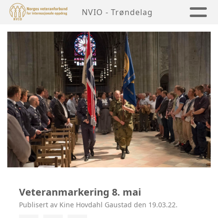
NVIO - Trøndelag
Veteranmarkering 8. mai
Publisert av Kine Hovdahl Gaustad den 19.03.22.