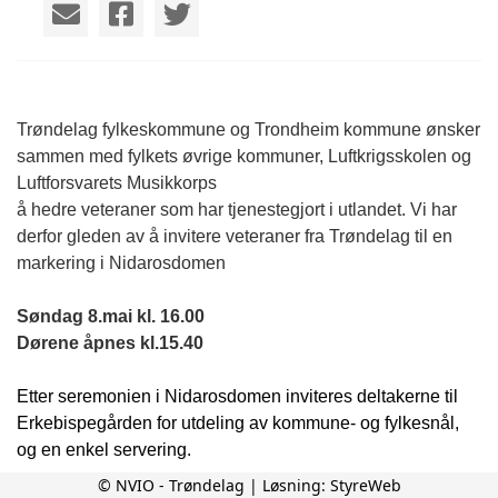
Trøndelag fylkeskommune og Trondheim kommune ønsker
sammen med fylkets øvrige kommuner, Luftkrigsskolen og
Luftforsvarets Musikkorps
å hedre veteraner som har tjenestegjort i utlandet. Vi har
derfor gleden av å invitere veteraner fra Trøndelag til en
markering i Nidarosdomen
Søndag 8.mai kl.
16.00
Dørene åpnes kl.15.40
Etter seremonien i Nidarosdomen inviteres deltakerne til
Erkebispegården for utdeling av kommune- og fylkesnål,
og en enkel servering.
© NVIO - Trøndelag | Løsning:
StyreWeb
Hele det historiske anlegget er åpent under arrangementet,