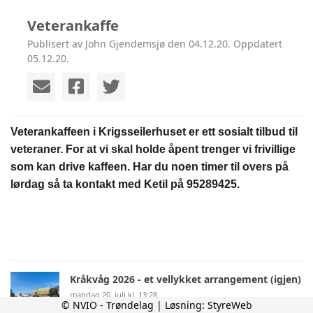
Veterankaffe
Publisert av John Gjendemsjø den 04.12.20. Oppdatert
05.12.20.
Veterankaffeen i Krigsseilerhuset er ett sosialt tilbud til
veteraner. For at vi skal holde åpent trenger vi frivillige
som kan drive kaffeen. Har du noen timer til overs på
lørdag så ta kontakt med Ketil på 95289425.
Kråkvåg 2026 - et vellykket arrangement (igjen)
mandag 20. juli kl. 13:28
© NVIO - Trøndelag | Løsning:
StyreWeb