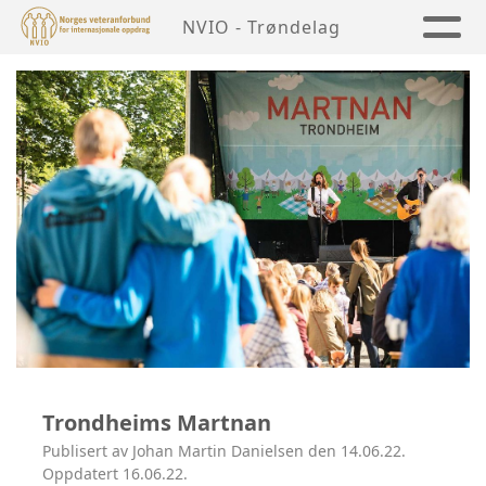
NVIO - Trøndelag
Trondheims Martnan
Publisert av Johan Martin Danielsen den 14.06.22.
Oppdatert 16.06.22.