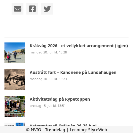
Kråkvåg 2026 - et vellykket arrangement (igjen)
mandag 20. juli kl. 13:28
Austrått fort – Kanonene på Lundahaugen
mandag 20. juli kl. 13:23
Aktivitetsdag på Rypetoppen
onsdag 15. juli kl. 13:51
Veterantur til Kråkvåg 26-28.juni
© NVIO - Trøndelag | Løsning:
StyreWeb
mandag 25. mai kl. 20:16