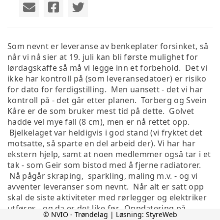
Som nevnt er leveranse av benkeplater forsinket, så
når vi nå sier at 19. juli kan bli første mulighet for
lørdagskaffe så må vi legge inn et forbehold. Det vi
ikke har kontroll på (som leveransedatoer) er risiko
for dato for ferdigstilling. Men uansett - det vi har
kontroll på - det går etter planen. Torberg og Svein
Kåre er de som bruker mest tid på dette. Golvet
hadde vel mye fall (8 cm), men er nå rettet opp.
Bjelkelaget var heldigvis i god stand (vi fryktet det
motsatte, så sparte en del arbeid der). Vi har har
ekstern hjelp, samt at noen medlemmer også tar i et
tak - som Geir som bistod med å fjerne radiatorer.
Nå pågår skraping, sparkling, maling m.v. - og vi
avventer leveranser som nevnt. Når alt er satt opp
skal de siste aktiviteter med rørlegger og elektriker
utføres - og da er det like før. Oppdatering på
© NVIO - Trøndelag | Løsning:
StyreWeb
fremdrift, datoer osv kommer her, så Følg med.