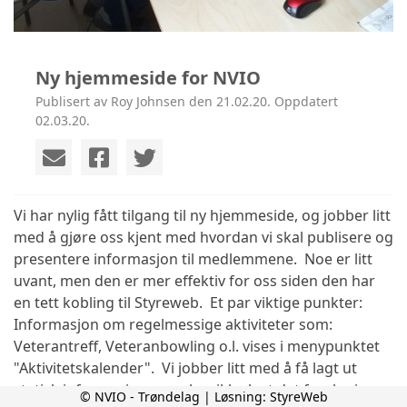
Ny hjemmeside for NVIO
Publisert av Roy Johnsen den 21.02.20. Oppdatert
02.03.20.
Vi har nylig fått tilgang til ny hjemmeside, og jobber litt
med å gjøre oss kjent med hvordan vi skal publisere og
presentere informasjon til medlemmene. Noe er litt
uvant, men den er mer effektiv for oss siden den har
en tett kobling til Styreweb. Et par viktige punkter:
Informasjon om regelmessige aktiviteter som:
Veterantreff, Veteranbowling o.l. vises i menypunktet
"Aktivitetskalender". Vi jobber litt med å få lagt ut
statisk informasjon, men har ikke løst det foreløpig.
© NVIO - Trøndelag | Løsning:
StyreWeb