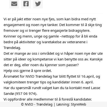
Vi er på jakt etter noen nye fjes, som kan bidra med nytt
engasjement og noen nye tanker. Det kommer til å skje ting
fremover og vi trenger flere engasjerte bidragsytere.
Kvinner og menn, unge og gamle –nettopp for å bli enda
bedre på aktiviteter og ivaretakelse av veteranene i
Trøndelag.
Det er mange av oss i området og vi håper noen nye der ute
sitter på ideer og kompetanse vi kan benytte oss av. Kanskje
det er deg, eller noen du kjenner som passer?
Hjelp oss gjerne å spre ordet.
Årsmøtet for NVIO Trøndelag har blitt flyttet til 16.april, og
valgkomiteen trenger tips og kandidater innen 6. april.
Har du spørsmål rundt valget kan du ta kontakt med Lasse
Sandø (957 06 974).
Vi oppfordrer alle medlemmer til å foreslå kandidater.
© NVIO - Trøndelag | Løsning:
StyreWeb
Følgende verv er på valg: