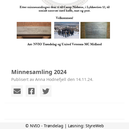
Minnesamling 2024
Publisert av Anna Hodnefjell den 14.11.24.
© NVIO - Trøndelag | Løsning:
StyreWeb
Kråkvåg 2026 - et vellykket arrangement (igjen)