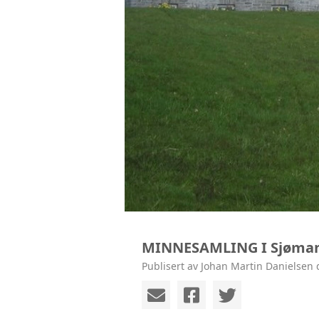
MINNESAMLING I Sjøma
Publisert av Johan Martin Danielsen 