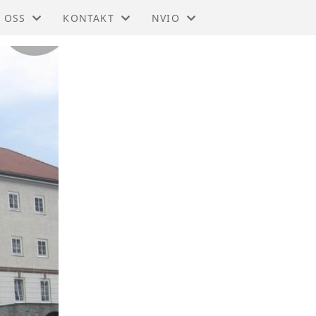
 OSS
KONTAKT
NVIO
IO - TRØNDELAG
KONTAKT
BLI MEDLEM
DTEKTER
STYRET
TIL HOVEDSIDEN
SMELDINGER