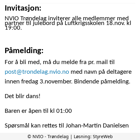
Invitasjon:
NVIO Trøndelag inviterer alle medlemmer med
partner til julebord på Luftkrigsskolen 18.nov. kl
19:00.
Påmelding:
For å bli med, må du melde fra pr. mail til
post@trondelag.nvio.no
med navn på deltagere
innen fredag 3.november. Bindende påmelding.
Det blir dans!
Baren er åpen til kl 01:00
Spørsmål kan rettes til Johan-Martin Danielsen
på
tlf
911 99 141 eller send mail.
© NVIO - Trøndelag | Løsning:
StyreWeb