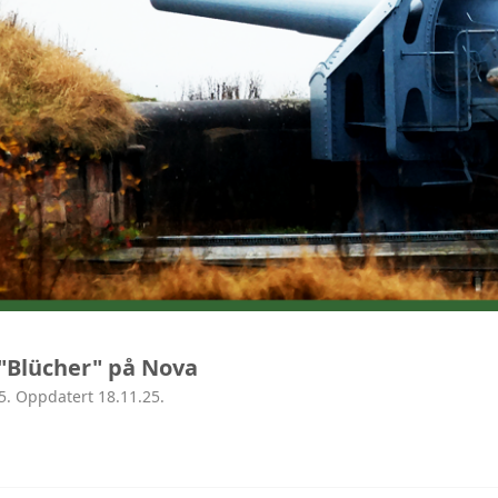
- "Blücher" på Nova
5. Oppdatert 18.11.25.