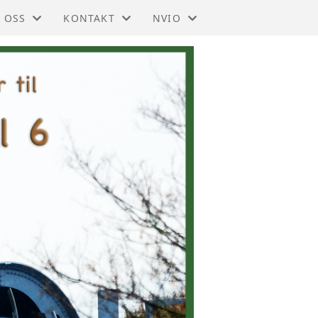
 OSS
KONTAKT
NVIO
IO - TRØNDELAG
KONTAKT
BLI MEDLEM
DTEKTER
STYRET
TIL HOVEDSIDEN
SMELDINGER