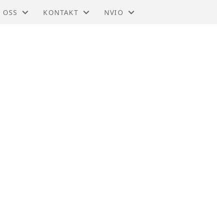
 OSS
KONTAKT
NVIO
IO - TRØNDELAG
KONTAKT
BLI MEDLEM
DTEKTER
STYRET
TIL HOVEDSIDEN
SMELDINGER