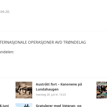
.04.20.
TERNASJONALE OPERASJONER AVD TRØNDELAG
andelen:
Austrått fort – Kanonene på
Lundahaugen
mandag 20. juli kl. 13:23
8.juni
Gratulerer med Veteran- og