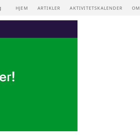
g
HJEM
ARTIKLER
AKTIVITETSKALENDER
OM
NV
VE
ÅR