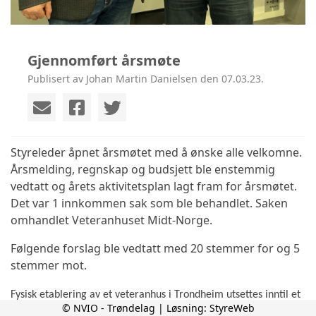
Gjennomført årsmøte
Publisert av Johan Martin Danielsen den 07.03.23.
Styreleder åpnet årsmøtet med å ønske alle velkomne.
Årsmelding, regnskap og budsjett ble enstemmig
vedtatt og årets aktivitetsplan lagt fram for årsmøtet.
Det var 1 innkommen sak som ble behandlet. Saken
omhandlet Veteranhuset Midt-Norge.
Følgende forslag ble vedtatt med 20 stemmer for og 5
stemmer mot.
Fysisk etablering av et veteranhus i Trondheim utsettes inntil et
© NVIO - Trøndelag | Løsning:
StyreWeb
godt etablert samarbeid mellom veteranorganisasjoner er