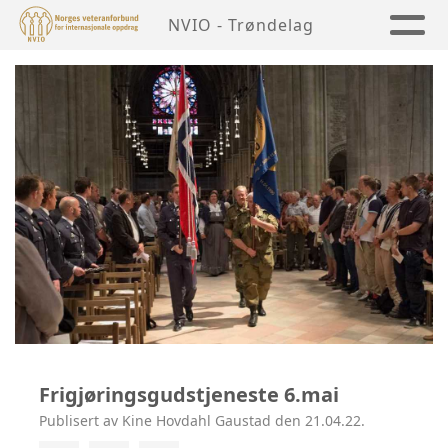
NVIO - Trøndelag
Frigjøringsgudstjeneste 6.mai
Publisert av Kine Hovdahl Gaustad den 21.04.22.