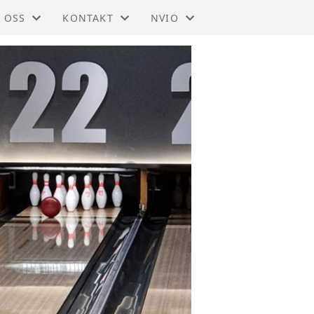
 OSS
KONTAKT
NVIO
IO - TRØNDELAG
KONTAKT
BLI MEDLEM
DTEKTER
STYRET
TIL HOVEDSIDEN
SMELDINGER