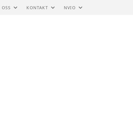
 OSS
KONTAKT
NVIO
IO - TRØNDELAG
KONTAKT
BLI MEDLEM
DTEKTER
STYRET
TIL HOVEDSIDEN
SMELDINGER