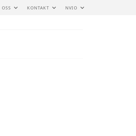
 OSS
KONTAKT
NVIO
IO - TRØNDELAG
KONTAKT
BLI MEDLEM
DTEKTER
STYRET
TIL HOVEDSIDEN
SMELDINGER