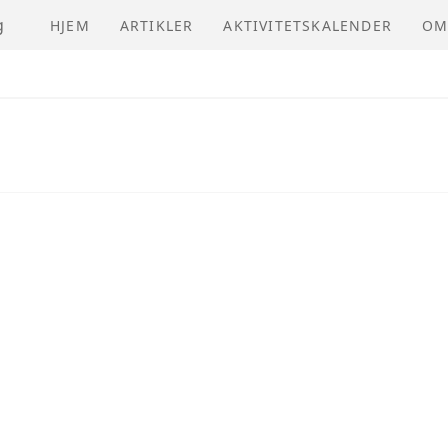
g
HJEM
ARTIKLER
AKTIVITETSKALENDER
OM
NV
VE
ÅR